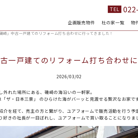
022
TEL
企画販売物件
杜の家一覧
物
木の実 form
一覧
磯崎」中古一戸建てのリフォーム打ち合わせに行ってきました！
中古一戸建てのリフォーム打ち合わせに
2026/03/02
し外れた場所にある、磯崎の海沿いの一軒家。
は「ザ・日本三景」 のひらけた海がバーッと見渡せる贅沢なお家で
紹介を経て、売主の方と繋がり、ユアフォームで販売活動を行う予
り好きの社長が一目ぼれし、ユアフォームで買い取ることになりま