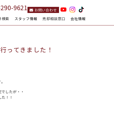
-290-9621
お問い合わせ
件検索
スタッフ情報
売却相談窓口
会社情報
スタッフ紹介
スタッフ募集
私たちのコレカラ
会社概要
企業理念
行ってきました！
す。
定でしたが・・
した！！