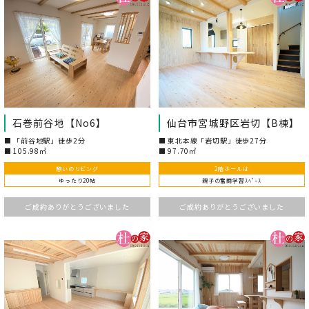
石巻前谷地【No6】
仙台市宮城野区岩切【B棟】
「前谷地駅」徒歩2分
東北本線「岩切駅」徒歩27分
105.98㎡
97.70㎡
憩いのリビング
2階ホールは
ゆったり20帖
親子の奮闘学習ｽﾍﾟｰｽ
ご成約ありがとうございました
ご成約ありがとうございました