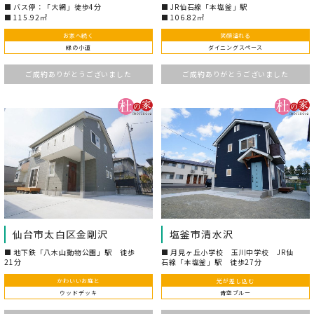
バス停：「大網」徒歩4分
JR仙石線「本塩釜」駅
115.92㎡
106.82㎡
お家へ続く
笑顔溢れる
緑の小道
ダイニングスペース
ご成約ありがとうございました
ご成約ありがとうございました
仙台市太白区金剛沢
塩釜市清水沢
地下鉄「八木山動物公園」駅 徒歩
月見ヶ丘小学校 玉川中学校 JR仙
21分
石線「本塩釜」駅 徒歩27分
104.34㎡
104.34㎡
かわいいお庭と
光が差し込む
ウッドデッキ
青空ブルー