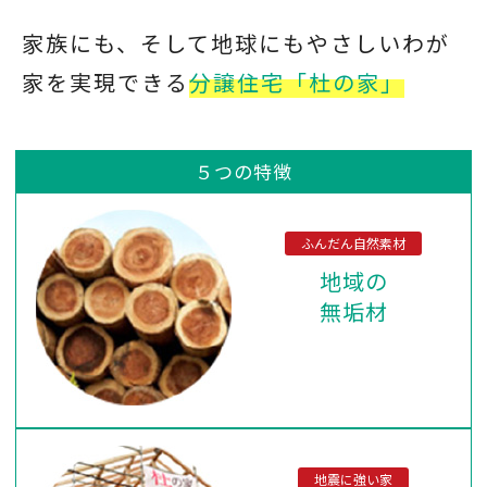
家族にも、そして地球にも
やさしいわが
家を実現できる
分譲住宅「杜の家」
５つの特徴
ふんだん自然素材
地域の
無垢材
地震に強い家