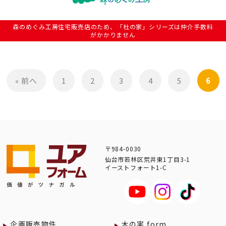
森のめぐみ工房住宅販売店のため、「杜の家」シリーズは仲介手数料
がかかりません
« 前へ
1
2
3
4
5
6
〒984-0030
仙台市若林区荒井東1丁目3-1
イーストフォート1-C
企画販売物件
木の実 form