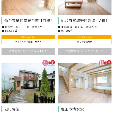
仙台市泉区南光台南【西棟】
仙台市宮城野区岩切【A棟】
地下鉄「旭ヶ丘」駅 徒歩22分
東北本線「岩切駅」徒歩27分
102.68㎡
97.70㎡
9帖の中二階
この懐かしさは
あなた次第で用途は無限大
癒しの心情風景
ご成約ありがとうございました
ご成約ありがとうございました
迫町佐沼
塩釜市清水沢